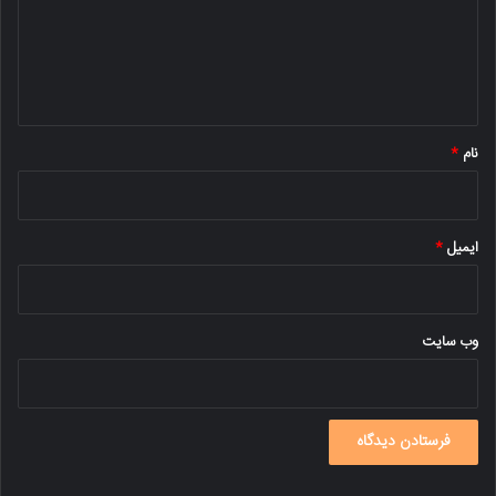
گ
ا
ه
*
نام
*
ایمیل
*
وب‌ سایت