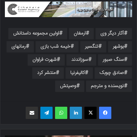
آثار دیگر وی
ارمغان
اولین مجموعه داستانش
بوشهر
تنگسیر
خیمه شب بازی
رمانهای
سنگ صبور
سوزاندند
شهرت فراوان
صادق چوبک
کالیفرنیا
منتشر کرد
نویسنده و مترجم
وصیتش‌
فیسبوک
X
لینکدین
واتس اپ
تلگرام
اشتراک گذاری از طریق ایمیل