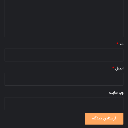
گ
ا
ه
*
نام
*
ایمیل
*
وب‌ سایت