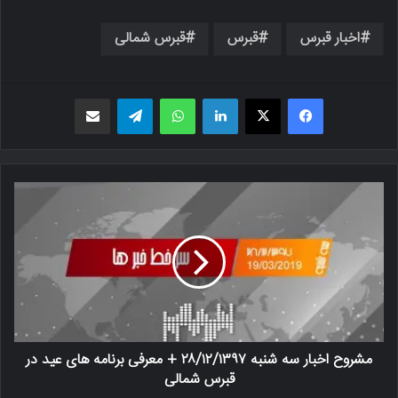
اخبار قبرس
قبرس
قبرس شمالی
فیسبوک
X
لینکدین
واتس اپ
تلگرام
اشتراک گذاری از طریق ایمیل
مشروح اخبار سه شنبه ٢۸/١٢/١٣٩٧ + معرفی برنامه های عید در
قبرس شمالی