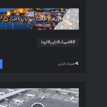
#المپیک#ژاپن#کرونا
اشتراک گذاری