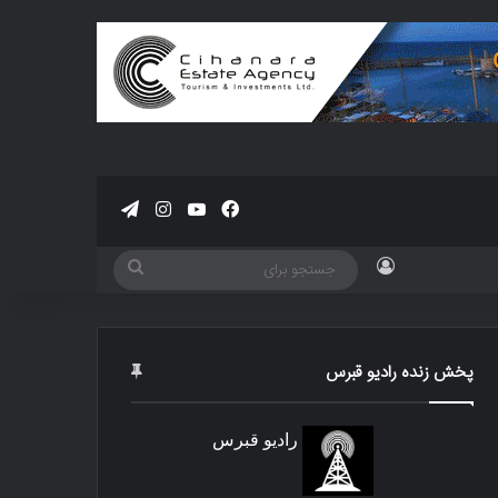
فیسبوک
یوتیوب
اینستاگرام
تلگرام
ورود
جستجو
برای
پخش زنده رادیو قبرس
رادیو قبرس