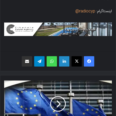
اینستاگرام:
radiocyp@
فیسبوک
X
لینکدین
واتس اپ
تلگرام
اشتراک گذاری از طریق ایمیل