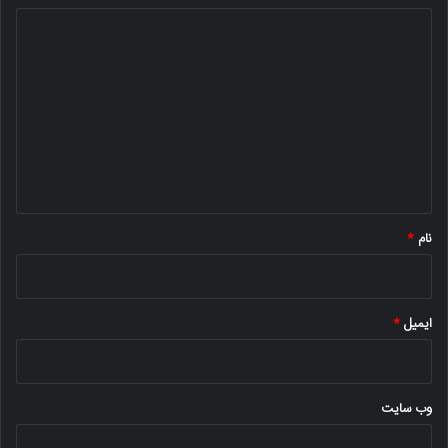
د
ی
د
گ
ا
ه
*
نام
*
ایمیل
*
وب‌ سایت