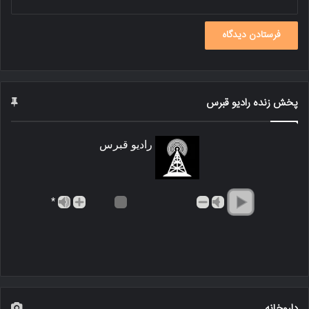
پخش زنده رادیو قبرس
رادیو قبرس
*
داروخانه