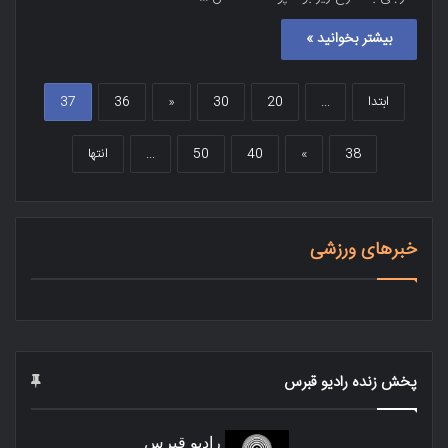
بیشتر بخوانید »
ابتدا
...
20
30
«
36
37
38
»
40
50
...
انتها
خبرهای ورزشی
پخش زنده رادیو قبرس
رادیو قبرس