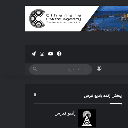
فیسبوک
یوتیوب
اینستاگرام
تلگرام
ورود
جستجو
برای
پخش زنده رادیو قبرس
رادیو قبرس