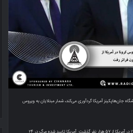
ه جان‌هاپکینز آمریکا گردآوری می‌کند، شمار مبتلایان به ویروس
در این روز همچنین آمار مرگ در اثر ابتلا به بیماری کووید-۱۹ در آمریکا از ۵۷ هزار نفر گذشت. آمریکا تایید شده مرگ در ۲۴