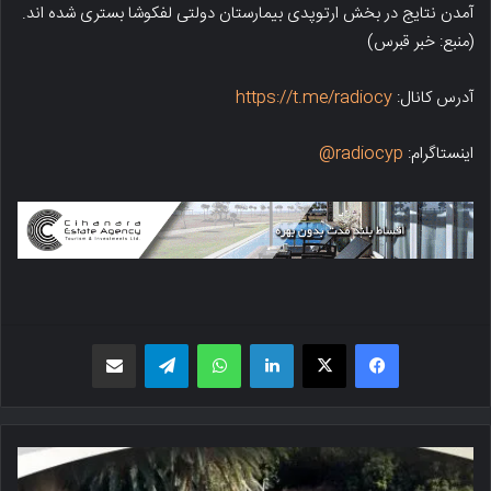
آمدن نتایج در بخش ارتوپدی بیمارستان دولتی لفکوشا بستری شده اند.
(منبع: خبر قبرس)
آدرس کانال:
https://t.me/radiocy
اینستاگرام:
radiocyp@
فیسبوک
X
لینکدین
واتس اپ
تلگرام
اشتراک گذاری از طریق ایمیل