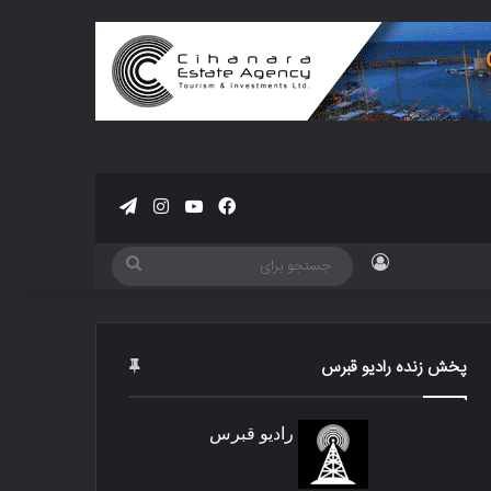
فیسبوک
یوتیوب
اینستاگرام
تلگرام
ورود
جستجو
برای
پخش زنده رادیو قبرس
رادیو قبرس