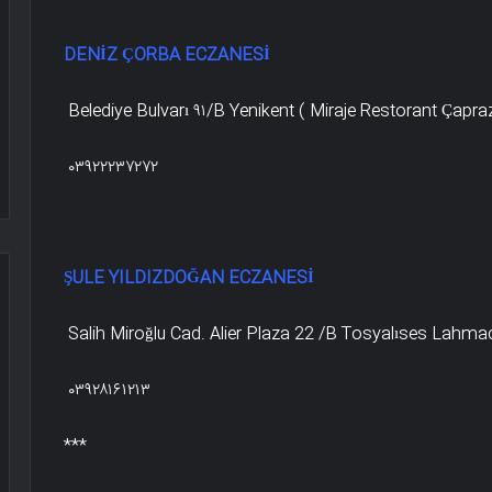
DENİZ ÇORBA ECZANESİ
Belediye Bulvarı ۹۱/B Yenikent ( Miraje Restorant Çapra
۰۳۹۲۲۲۳۷۲۷۲
ŞULE YILDIZDOĞAN ECZANESİ
Salih Miroğlu Cad. Alier Plaza 22 /B Tosyalıses Lahmac
۰۳۹۲۸۱۶۱۲۱۳
***