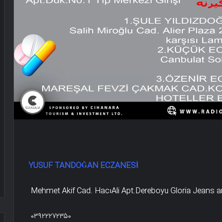
YUSUF TANDOĞAN ECZANESİ
Mehmet Akif Cad. HacıAli Apt.Dereboyu Gloria Jeans a
۰۳۹۲۲۲۷۲۳۵۰