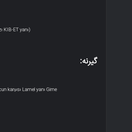
zı KIB-ET yanı)
گیرنه:
un karşısı Lamel yanı Girne