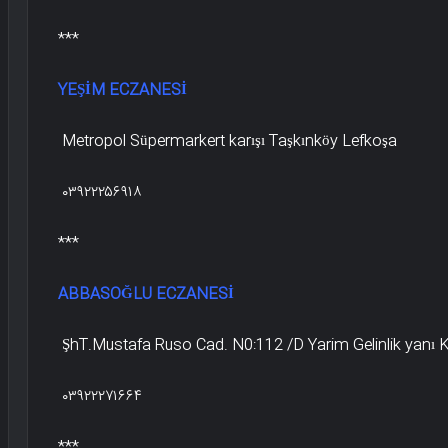
***
YEŞİM ECZANESİ
Metropol Süpermarkert karışı Taşkınköy Lefkoşa
۰۳۹۲۲۲۵۶۹۱۸
***
ABBASOĞLU ECZANESİ
ŞhT.Mustafa Ruso Cad. N0:112 /D Yarim Gelinlik yanı 
۰۳۹۲۲۲۷۱۶۶۴
***