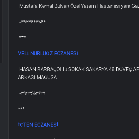
Mustafa Kemal Bulvarı Özel Yaşam Hastanesi yanı G
۰۳۹۲۳۶۶۳۸۴۶
***
VELİ NURLUÖZ ECZANESİ
HASAN BARBAÇOLLİ SOKAK SAKARYA 48 DÖVEÇ APT
ARKASI MAĞUSA
۰۳۹۲۳۶۵۳۶۳۱
***
İÇTEN ECZANESİ