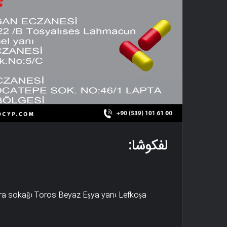
لفکوشا:
ra sokağı Toros Beyaz Eşya yanı Lefkoşa