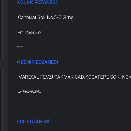
KÜÇÜK ECZANESİ
Canbulat Sok.No:5/C Girne
۰۳۹۲۸۱۵۳۶۲۶
***
ÖZENİR ECZANESİ
MAREŞAL FEVZİ ÇAKMAK CAD.KOCATEPE SOK. NO:
۰۵۴۲۸۷۶۰۶۶۰
ECE ECZANESİ