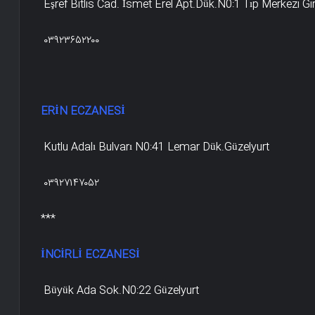
Eşref Bitlis Cad. İsmet Erel Apt.Dük.N0:1 Tıp Merkezi Gi
۰۳۹۲۳۶۵۲۲۰۰
ERİN ECZANESİ
Kutlu Adalı Bulvarı N0:41 Lemar Dük.Güzelyurt
۰۳۹۲۷۱۴۷۰۵۲
***
İNCİRLİ ECZANESİ
Büyük Ada Sok.N0:22 Güzelyurt