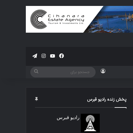
فیسبوک
یوتیوب
اینستاگرام
تلگرام
ورود
جستجو
برای
پخش زنده رادیو قبرس
رادیو قبرس