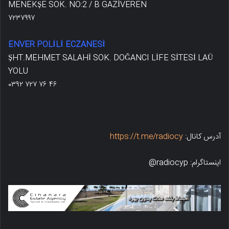
MENEKŞE SOK. NO:2 / B GAZİVEREN
۷۲۳۷۹۹۷
ENVER POLİLİ ECZANESİ
ŞHT.MEHMET SALAHİ SOK. DOĞANCI LİFE SİTESİ LAÜ
YOLU
۰۳۹۲ ۷۲۷ ۷۶ ۴۶
آدرس کانال:
https://t.me/radiocy
اینستاگرام: radiocyp@