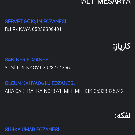
ALT MESARYA:
SERVET GÖKŞİN ECZANESİ
DİLEKKAYA 05338308401
کارپاز:
SAKINER ECZANESİ
YENİ ERENKÖY 03923744356
OLGUN KAHYAOĞLU ECZANESİ
ADA CAD. BAFRA NO;:37/E MEHMETÇİK 05338325742
لفکه:
SIDIKA UMAR ECZANESİ