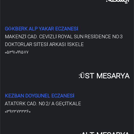
ایسکله:
GÖKBERK ALP YAKAR ECZANESİ
MAKENZİ CAD. CEVİZLİ ROYAL SUN RESİDENCE NO:3
DOKTORLAR SİTESİ ARKASI İSKELE
۰۵۳۹۱۰۹۹۵۷۷
ÜST MESARYA:
KEZBAN DOYGUNEL ECZANESİ
ATATÜRK CAD. N0:2/ A GEÇİTKALE
۰۳۹۲۳۷۳۳۳۶۰