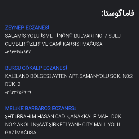
فاماگوستا:
ZEYNEP ECZANESİ
SALAMİS YOLU İSMET İNÖNÜ BULVARI NO: 7 SULU
ÇEMBER ÜZERİ VE CAMİ KARŞISI MAĞUSA
۰۳۹۲۳۶۵۱۸۴۷
BURCU GÖKALP ECZANESİ
KALİLAND BÖLGESİ AYTEN APT.SAMANYOLU SOK. N0:2
DÜK. 3
۰۳۹۲۳۶۵۶۹۳۹
MELİKE BARBAROS ECZANESİ
ŞHT.İBRAHİM HASAN CAD. ÇANAKKALE MAH. DÜK.
NO:2 AKOL İNŞAAT ŞİRKETİ YANI- CİTY MALL YOLU
GAZİMAĞUSA