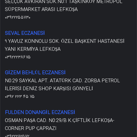
SELÇUK AVKIRAN SOK.N0:1 TAŞKINKÖY METROPOL
SÜPERMARKET ARASI LEFKOŞA
۰۳۹۲۲۲۵۵۷۳۰
SEVAL ECZANESİ
۹ YAVUZ KONNOLU SOK. ÖZEL BAŞKENT HASTANESİ
YANI KERMİYA LEFKOŞA
۰۳۹۲۲۲۳۸۶۷۵
GİZEM BEHLÜL ECZANESİ
N0:29 SAYKAL APT. ATATÜRK CAD. ZORBA PETROL
İLERİSİ DENİZ SHOP KARŞISI GÖNYELİ
۰۳۹۲ ۲۲۳ ۴۵ ۷۵
FULDEN DONANGİL ECZANESİ
OSMAN PAŞA CAD. N0:29/B K.ÇİFTLİK LEFKOŞA-
CORNER PUP ÇAPRAZI
۰۳۹۲۲۲۸۲۵۷۲