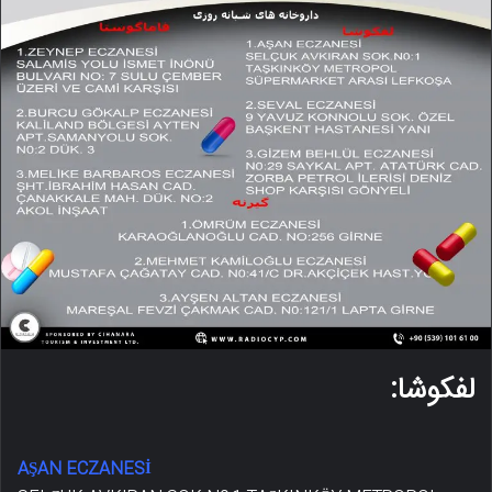
لفکوشا:
AŞAN ECZANESİ