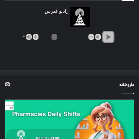
رادیو قبرس
*
داروخانه