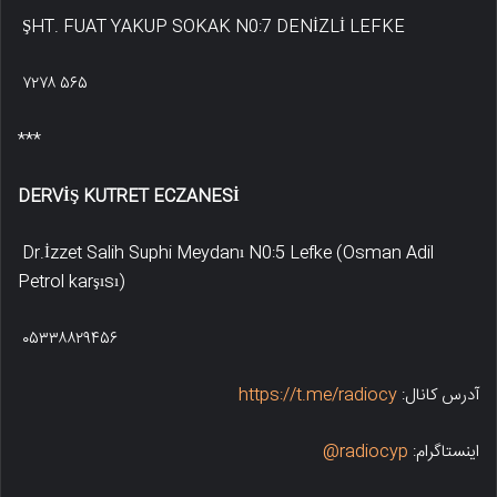
ŞHT. FUAT YAKUP SOKAK N0:7 DENİZLİ LEFKE
۷۲۷۸ ۵۶۵
***
DERVİŞ KUTRET ECZANESİ
Dr.İzzet Salih Suphi Meydanı N0:5 Lefke (Osman Adil
Petrol karşısı)
۰۵۳۳۸۸۲۹۴۵۶
آدرس کانال:
https://t.me/radiocy
اینستاگرام:
radiocyp@