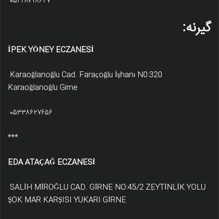
۰۵۴۲۸۷۹۸۶۲۷
گیرنه:
İPEK YÖNEY ECZANESİ
Karaoğlanoğlu Cad. Faraçoğlu İşhanı N0:320
Karaoğlanoğlu Girne
۰۵۳۳۸۶۲۷۶۵۶
***
EDA ATAÇAĞ ECZANESİ
SALİH MİROĞLU CAD. GİRNE NO:45/2 ZEYTİNLİK YOLU
ŞOK MAR KARŞISI YUKARI GİRNE