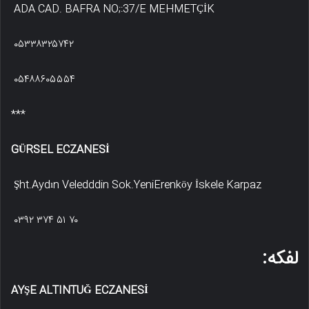
ADA CAD. BAFRA NO;:37/E MEHMETÇİK
۰۵۳۳۸۳۲۵۷۴۲
۰۵۴۸۸۶۰۵۵۵۴
***
GÜRSEL ECZANESİ
Şht.Aydın Veledddin Sok.YeniErenköy İskele Karpaz
۰۳۹۲ ۳۷۴ ۵۱ ۷۰
لفکه:
AYŞE ALTINTUĞ ECZANESİ