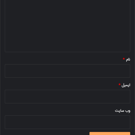
ی
د
گ
ا
ه
*
نام
*
ایمیل
*
وب‌ سایت