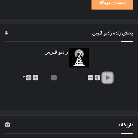
پخش زنده رادیو قبرس
رادیو قبرس
*
داروخانه