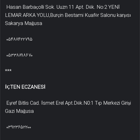
Hasan Barbaçolli Sok. Uuzn 11 Apt. Dük. No:2 YENİ
LEMAR ARKA YOLU,Burçin Bestami Kuaför Salonu karşısı
Sakarya Mağusa
۰۵۴۸۸۴۲۲۷۹۵
۰۵۳۳۸۸۹۸۶۷۰
***
İÇTEN ECZANESİ
Eşref Bitlis Cad. İsmet Erel Apt.Dük.N0:1 Tıp Merkezi Girişi
Gazi Mağusa
۰۳۹۲۳۶۵۲۲۰۰