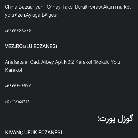
China Bazaar yanı, Günay Taksi Durağı sırası,Akun market
yolu üzeri,Ayluga Bölgesi
۰۳۹۲۳۶۶۸۸۶۶
VEZİROĞLU ECZANESİ
Anafartalar Cad. Alibey Apt.N0:2 Karakol İlkokulu Yolu
Karakol
۰۳۹۲۳۶۵۶۹۷۷
۰۵۳۳۸۷۵۲۱۴۴
گوزل یورت:
KIVANÇ UFUK ECZANESİ