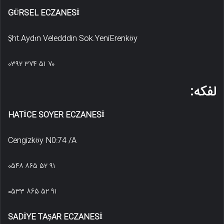
GÜRSEL ECZANESİ
Şht.Aydın Veledddin Sok.YeniErenköy
۰۳۹۲ ۳۷۴ ۵۱ ۷۰
لفکه:
HATİCE SOYER ECZANESİ
Cengizköy N0:74 /A
۰۵۴۸ ۸۶۵ ۵۲ ۹۱
۰۵۳۳ ۸۶۵ ۵۲ ۹۱
SADİYE TAŞAR ECZANESİ