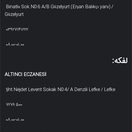
Binatlıı Sok.N0:6 A/B Güzelyurt (Erşan Balıkçı yanı) /
Güzelyurt
۰۳۹۲۷۱۴۱۲۲۲
۰۸.۰۰-۰۱.۰۰
لفکه:
ALTINCI ECZANESİ
Şht.Nejdet Levent Sokak N0:4/ A Denzili Lefke / Lefke
۷۲۷۸ ۵۰۰
۰۸.۰۰-۰۱.۰۰