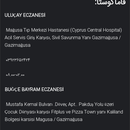
فاماگوستا:
ULUÇAY ECZANESİ
Mağusa Tıp Merkezi Hastanesi (Cyprus Central Hospital)
Acil Servis Giriş Karşısı, Sivil Savunma Yanı Gazimağusa /
Gazimağusa
۰۳۹۲۳۶۵۲۴۲۴
۰۸.۰۰-۰۲.۰۰
BUĞÇE BAYRAM ECZANESİ
Mustafa Kemal Bulvarı .Döveç Apt.. Pakduş Yolu üzeri
Çocuk Dünyası karşısı Fitplus ve Pizza Town yanı Kaliland
Bolgesi karsisi Magusa / Gazimağusa