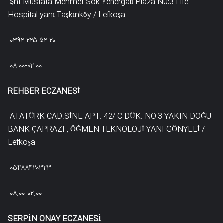
Şht.Mustafa Mehmet Sok.Yenergalı Plaza N0:3 Life
Hospital yanı Taşkınköy / Lefkoşa
۰۳۹۲ ۲۲۵ ۵۲ ۲۰
۰۸.۰۰-۰۲.۰۰
REHBER ECZANESİ
ATATÜRK CAD.SİNE APT. 42/ C DÜK. NO:3 YAKIN DOĞU
BANK ÇAPRAZI , ÖĞMEN TEKNOLOJİ YANI GÖNYELİ /
Lefkoşa
۰۵۴۸۸۴۲۰۳۲۳
۰۸.۰۰-۰۲.۰۰
SERPİN ONAY ECZANESİ