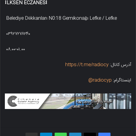
İLKSEN ECZANESİ
Belediye Dükkanları N0:18 Gemikonağı Lefke / Lefke
۰۳۹۲۷۲۷۸۲۴۰
۰۸.۰۰-۰۱.۰۰
آدرس کانال:
https://t.me/radiocy
اینستاگرام:
radiocyp@
فیسبوک
X
لینکدین
واتس اپ
تلگرام
اشتراک گذاری از طریق ایمیل