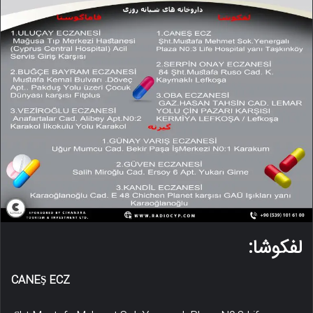
لفکوشا:
CANEŞ ECZ