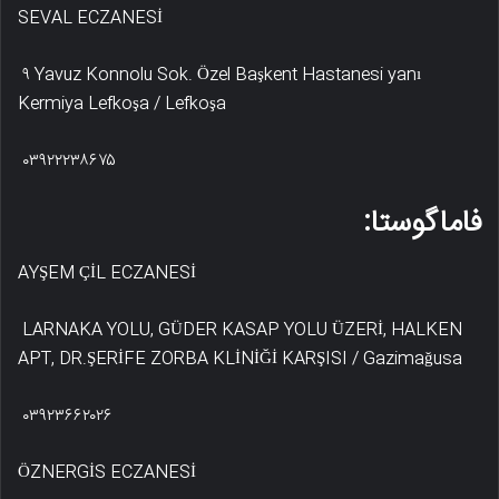
SEVAL ECZANESİ
۹ Yavuz Konnolu Sok. Özel Başkent Hastanesi yanı
Kermiya Lefkoşa / Lefkoşa
۰۳۹۲۲۲۳۸۶۷۵
فاماگوستا:
AYŞEM ÇİL ECZANESİ
LARNAKA YOLU, GÜDER KASAP YOLU ÜZERİ, HALKEN
APT, DR.ŞERİFE ZORBA KLİNİĞİ KARŞISI / Gazimağusa
۰۳۹۲۳۶۶۲۰۲۶
ÖZNERGİS ECZANESİ