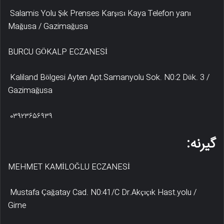
Salamis Yolu Şık Prenses Karşısı Kaya Telefon yanı
Mağusa / Gazimağusa
BURCU GÖKALP ECZANESİ
Kaliland Bölgesi Ayten Apt.Samanyolu Sok. N0:2 Dük. 3 /
Gazimağusa
۰۳۹۲۳۶۵۶۹۳۹
گیرنه:
MEHMET KAMİLOĞLU ECZANESİ
Mustafa Çağatay Cad. N0:41/C Dr.Akçıçık Hast.yolu /
Girne