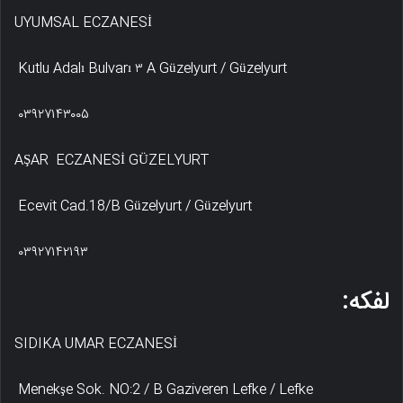
UYUMSAL ECZANESİ
Kutlu Adalı Bulvarı ۳ A Güzelyurt / Güzelyurt
۰۳۹۲۷۱۴۳۰۰۵
AŞAR ECZANESİ GÜZELYURT
Ecevit Cad.18/B Güzelyurt / Güzelyurt
۰۳۹۲۷۱۴۲۱۹۳
لفکه:
SIDIKA UMAR ECZANESİ
Menekşe Sok. NO:2 / B Gaziveren Lefke / Lefke