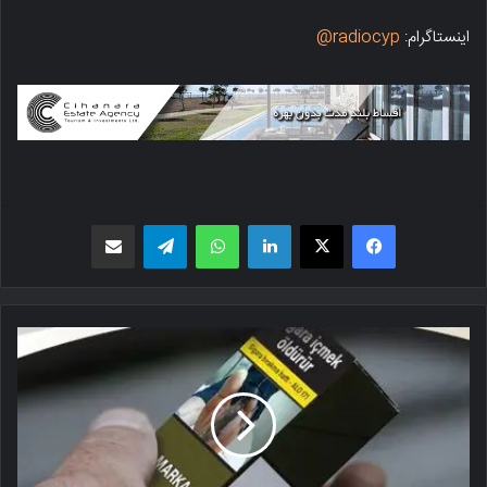
اینستاگرام:
radiocyp@
فیسبوک
X
لینکدین
واتس اپ
تلگرام
اشتراک گذاری از طریق ایمیل