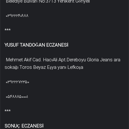
Belediye Bulvarı No:3713 Yenikent Gönyeli
۰۳۹۲۲۲۴۰۹۸۸
***
YUSUF TANDOĞAN ECZANESİ
Mehmet Akif Cad. HacıAli Apt.Dereboyu Gloria Jeans ara
sokağı Toros Beyaz Eşya yanı Lefkoşa
۰۳۹۲۲۲۷۲۳۵۰
۰۵۴۸۸۸۵۰۰۰۱
***
SONUÇ ECZANESİ