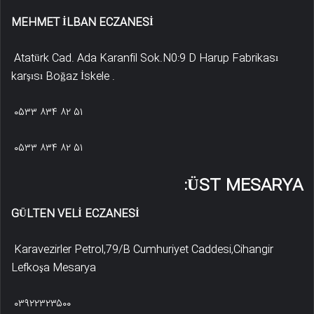
MEHMET İLBAN ECZANESİ
Atatürk Cad. Ada Karanfil Sok.N0:9 D Harup Fabrikası
karşısı Boğaz İskele .
۰۵۳۳ ۸۳۴ ۸۲ ۵۱
۰۵۳۳ ۸۳۴ ۸۲ ۵۱
ÜST MESARYA:
GÜLTEN VELİ ECZANESİ
Karavezirler Petrol,79/B Cumhuriyet Caddesi,Cihangir
Lefkoşa Mesarya
۰۳۹۲۲۳۲۳۵۰۰