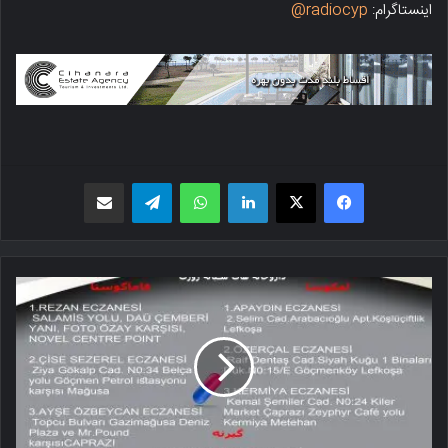
اینستاگرام:
radiocyp@
فیسبوک
X
لینکدین
واتس اپ
تلگرام
اشتراک گذاری از طریق ایمیل