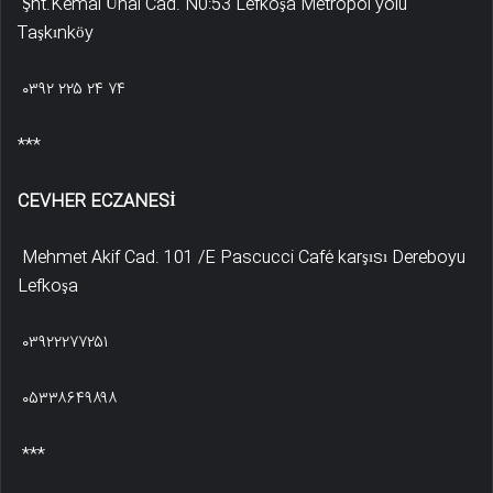
Şht.Kemal Ünal Cad. N0:53 Lefkoşa Metropol yolu
Taşkınköy
۰۳۹۲ ۲۲۵ ۲۴ ۷۴
***
CEVHER ECZANESİ
Mehmet Akif Cad. 101 /E Pascucci Café karşısı Dereboyu
Lefkoşa
۰۳۹۲۲۲۷۷۲۵۱
۰۵۳۳۸۶۴۹۸۹۸
***