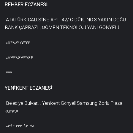
REHBER ECZANESİ
ATATÜRK CAD.SİNE APT. 42/ C DÜK. NO:3 YAKIN DOĞU
BANK ÇAPRAZI , ÖĞMEN TEKNOLOJİ YANI GÖNYELİ
۰۵۴۸۸۴۲۰۳۲۳
۰۵۳۳۸۶۳۳۷۶۴
***
YENİKENT ECZANESİ
Belediye Bulvarı . Yenikent Gönyeli Samsung Zorlu Plaza
karşısı
۰۳۹۲ ۲۲۳ ۹۳ ۷۸