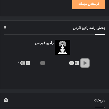
پخش زنده رادیو قبرس
رادیو قبرس
*
داروخانه