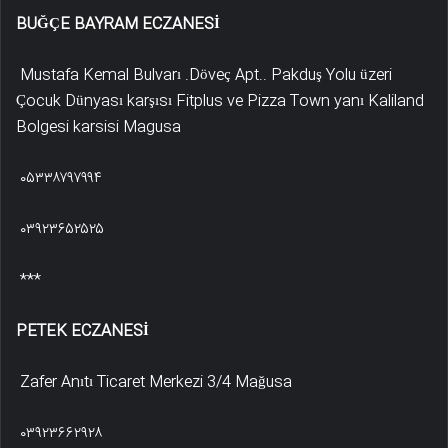
BUĞÇE BAYRAM ECZANESİ
Mustafa Kemal Bulvarı .Döveç Apt.. Pakduş Yolu üzeri
Çocuk Dünyası karşısı Fitplus ve Pizza Town yanı Kaliland
Bolgesi karsisi Magusa
۰۵۳۳۸۷۹۷۹۹۴
۰۳۹۲۳۶۵۲۵۲۵
***
PETEK ECZANESİ
Zafer Anıtı Ticaret Merkezi 3/4 Mağusa
۰۳۹۲۳۶۶۲۹۲۸