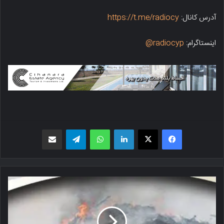
آدرس کانال:
https://t.me/radiocy
اینستاگرام:
radiocyp@
فیسبوک
X
لینکدین
واتس اپ
تلگرام
اشتراک گذاری از طریق ایمیل