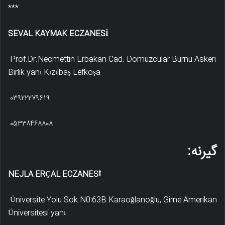
***
SEVAL KAYMAK ECZANESİ
Prof.Dr.Necmettin Erbakan Cad. Domuzcular Burnu Askeri
Birlik yanı Kızılbaş Lefkoşa
۰۳۹۲۲۲۷۹۶۱۹
۰۵۳۳۸۴۶۸۸۰۸
گیرنه:
NEJLA ERÇAL ECZANESİ
Üniversite Yolu Sok.N0:63B Karaoğlanoğlu, Girne Amerikan
Üniversitesi yanı