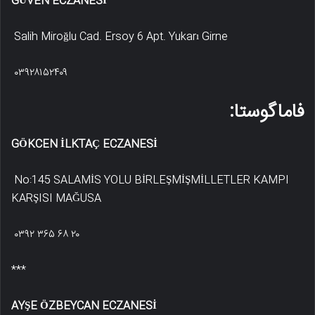
GÜVEN ECZANESİ
Salih Miroğlu Cad. Ersoy 6 Apt. Yukarı Girne
۰۳۹۲۸۱۵۲۴۰۹
فاماگوستا:
GÖKCEN İLKTAÇ ECZANESİ
No:145 SALAMİS YOLU BİRLEŞMİŞMİLLETLER KAMPI
KARŞISI MAĞUSA
۰۳۹۲ ۳۶۵ ۶۸ ۲۰
***
AYŞE ÖZBEYCAN ECZANESİ