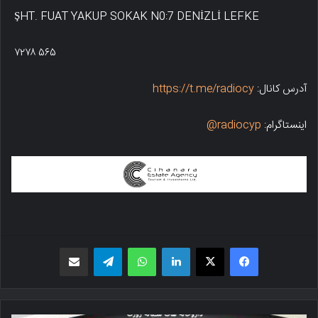
ŞHT. FUAT YAKUP SOKAK N0:7 DENİZLİ LEFKE
۷۲۷۸ ۵۶۵
آدرس کانال:
https://t.me/radiocy
اینستاگرام:
radiocyp@
فیسبوک
X
لینکدین
واتس اپ
تلگرام
اشتراک گذاری از طریق ایمیل