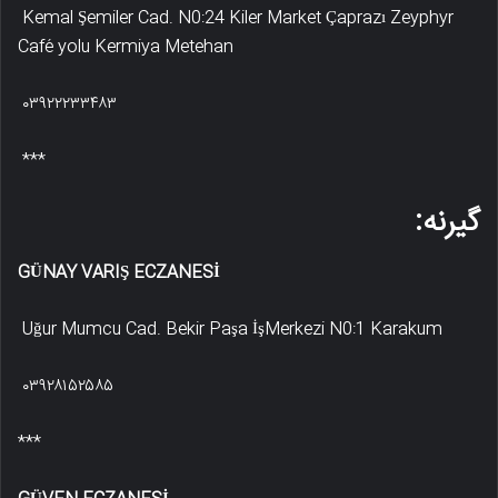
Kemal Şemiler Cad. N0:24 Kiler Market Çaprazı Zeyphyr
Café yolu Kermiya Metehan
۰۳۹۲۲۲۳۳۴۸۳
***
گیرنه:
GÜNAY VARIŞ ECZANESİ
Uğur Mumcu Cad. Bekir Paşa İşMerkezi N0:1 Karakum
۰۳۹۲۸۱۵۲۵۸۵
***