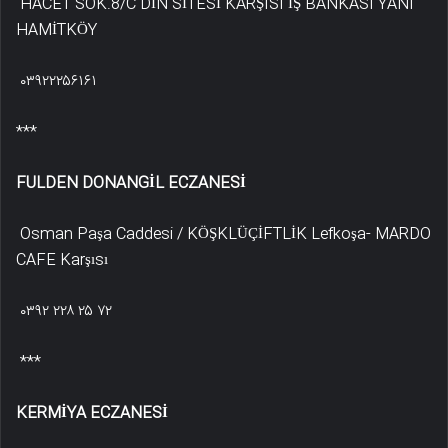
HACET SOK.8/C DİN SİTESİ KARŞISI İŞ BANKASI YANI
HAMİTKÖY
۰۳۹۲۲۲۵۶۱۶۱
***
FULDEN DONANGİL ECZANESİ
Osman Paşa Caddesi / KÖŞKLÜÇİFTLİK Lefkoşa- MARDO
CAFE Karşısı
۰۳۹۲ ۲۲۸ ۲۵ ۷۲
***
KERMİYA ECZANESİ