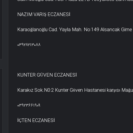
NAZIM VARIŞ ECZANESİ
Karaoğlanoğlu Cad. Yayla Mah. No:149 Alsancak Girne
۰۳۹۲۸۲۱۳۰۸۸
KUNTER GÜVEN ECZANESİ
Karakız Sok.N0:2 Kunter Güven Hastanesi karşısı Mağ
۰۳۹۲۳۶۶۱۹۰۹
İÇTEN ECZANESİ