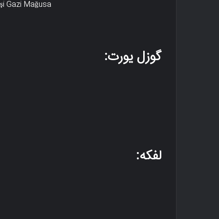
rişi Gazi Mağusa
گوزل یورت:
لفکه: