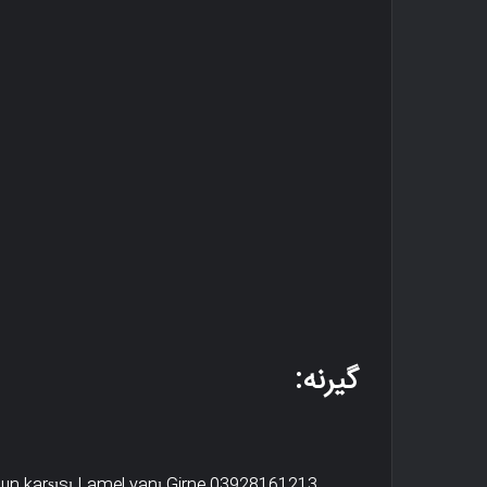
گیرنه:
cun karşısı Lamel yanı Girne 03928161213