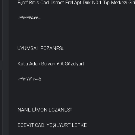
Eşref Bitlis Cad. İsmet Erel Apt.Dük.N0:1 Tıp Merkezi Gi
۰۳۹۲۳۶۵۲۲۰۰
UYUMSAL ECZANESİ
Kutlu Adalı Bulvarı ۳ A Güzelyurt
۰۳۹۲۷۱۴۳۰۰۵
NANE LİMON ECZANESİ
ECEVİT CAD. YEŞİLYURT LEFKE