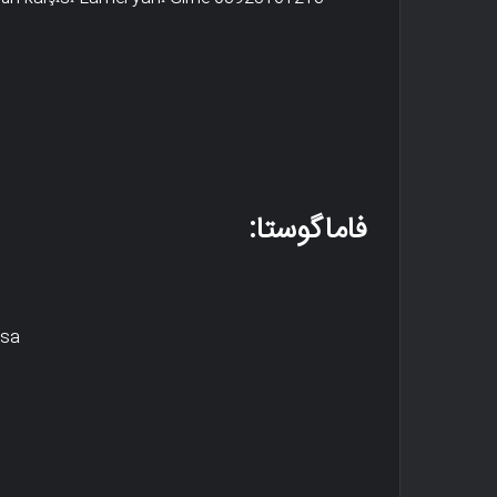
فاماگوستا:
usa