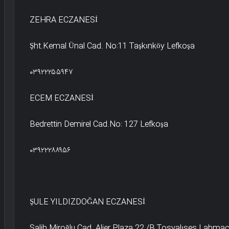
ZEHRA ECZANESİ
Şht.Kemal Ünal Cad. No:11 Taşkınköy Lefkoşa
۰۳۹۲۲۲۵۵۹۴۷
ECEM ECZANESİ
Bedrettin Demirel Cad.No: 127 Lefkoşa
۰۳۹۲۲۲۸۸۹۵۶
ŞULE YILDIZDOĞAN ECZANESİ
Salih Miroğlu Cad. Alier Plaza 22 /B Tosyalıses Lahma