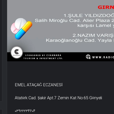
EMEL ATAÇAĞ ECZANESİ
Atatürk Cad. Şakir Apt.7 Zemin Kat No:65 Gönyeli
۰۳۹۲۲۲۳۴۶۰۴