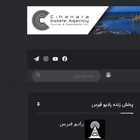
فیسبوک
یوتیوب
اینستاگرام
تلگرام
ورود
جستجو
برای
پخش زنده رادیو قبرس
رادیو قبرس