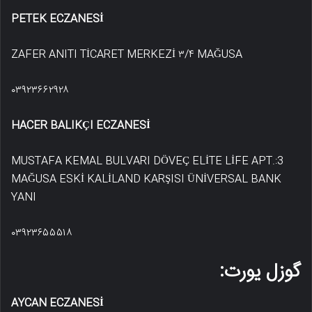
PETEK ECZANESİ
ZAFER ANITI TİCARET MERKEZİ ۳/۴ MAĞUSA
۰۳۹۲۳۶۶۲۹۲۸
HACER BALIKÇI ECZANESİ
MUSTAFA KEMAL BULVARI DÖVEÇ ELİTE LİFE APT.:3
MAĞUSA ESKİ KALİLAND KARŞISI ÜNİVERSAL BANK
YANI
۰۳۹۲۳۶۵۵۵۱۸
گوزل یورت:
AYCAN ECZANESİ