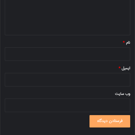
گ
ا
ه
*
نام
*
ایمیل
*
وب‌ سایت