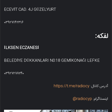
ECEVİT CAD. 4J GÜZELYURT
۰۳۹۲۷۱۴۲۳۱۶
لفکه:
İLKSEN ECZANESİ
BELEDİYE DÜKKANLARI N0:18 GEMİKONAĞI LEFKE
۰۳۹۲۷۲۷۸۲۴۰
آدرس کانال:
https://t.me/radiocy
اینستاگرام:
radiocyp@