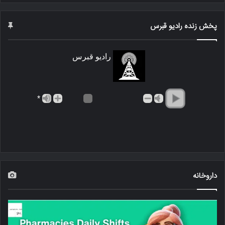
پخش زنده رادیو قبرس
رادیو قبرس
*
داروخانه