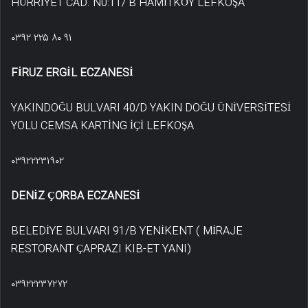
HÜRRİYET CAD. N0:11/ B HAMİTKÖY LEFKOŞA
۰۳۹۲ ۲۲۵ ۸۰ ۹۱
FİRUZ ERGİL ECZANESİ
YAKINDOĞU BULVARI 40/D YAKIN DOĞU ÜNİVERSİTESİ
YOLU CEMSA KARTİNG İÇİ LEFKOŞA
۰۳۹۲۲۲۳۱۹۰۲
DENİZ ÇORBA ECZANESİ
BELEDİYE BULVARI 91/B YENİKENT ( MİRAJE
RESTORANT ÇAPRAZI KIB-ET YANI)
۰۳۹۲۲۲۳۷۲۷۲