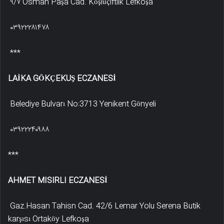
۹/۷ Osman Paşa Cad. Köşlüçiftlik Lefkoşa
۰۳۹۲۲۲۸۱۴۷۸
***
LAİKA GÖKÇEKUŞ ECZANESİ
Belediye Bulvarı No:3713 Yenikent Gönyeli
۰۳۹۲۲۲۴۰۹۸۸
***
AHMET MISIRLI ECZANESİ
Gaz.Hasan Tahisn Cad. 42/6 Lemar Yolu Serena Butik
karşısı Ortaköy Lefkoşa