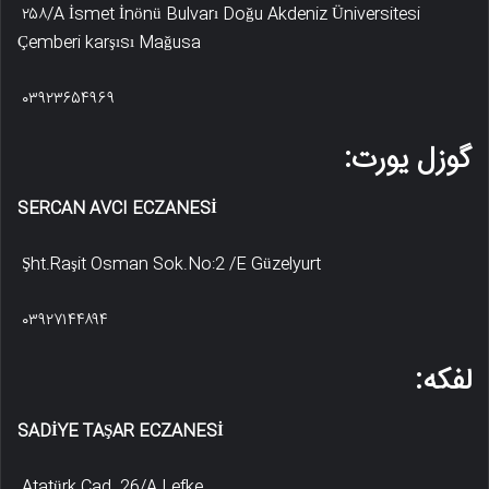
۲۵۸/A İsmet İnönü Bulvarı Doğu Akdeniz Üniversitesi
Çemberi karşısı Mağusa
۰۳۹۲۳۶۵۴۹۶۹
گوزل یورت:
SERCAN AVCI ECZANESİ
Şht.Raşit Osman Sok.No:2 /E Güzelyurt
۰۳۹۲۷۱۴۴۸۹۴
لفکه:
SADİYE TAŞAR ECZANESİ
Atatürk Cad. 26/A Lefke