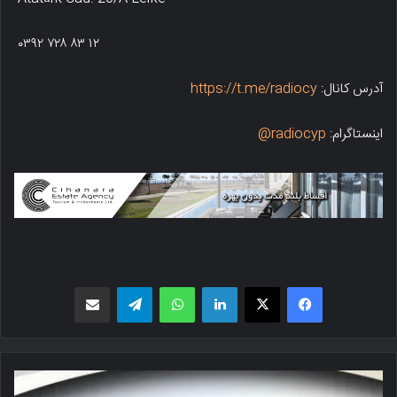
۰۳۹۲ ۷۲۸ ۸۳ ۱۲
آدرس کانال:
https://t.me/radiocy
اینستاگرام:
radiocyp@
فیسبوک
X
لینکدین
واتس اپ
تلگرام
اشتراک گذاری از طریق ایمیل