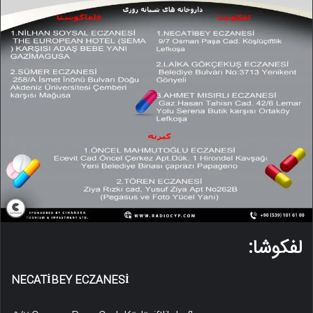
لفکوشا:
NECATİBEY ECZANESİ