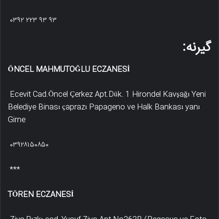
۰۳۹۲ ۲۲۳ ۹۳ ۹۳
گیرنه:
ÖNCEL MAHMUTOĞLU ECZANESİ
Ecevit Cad.Öncel Çerkez Apt.Dük. 1 Hirondel Kavşağı Yeni
Belediye Binası çaprazı Papageno ve Halk Bankası yanı
Girne
۰۳۹۲۸۱۵۰۸۵۰
***
TÖREN ECZANESİ