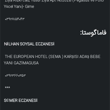
Ziya Rızkı cad, Yusuf Ziya Apt No262B (Pegasus ve Foto
Yücel Yanı)- Girne
۰۳۹۲۸۱۵۴۰۴۳
فاماگوستا:
NİLHAN SOYSAL ECZANESİ
THE EUROPEAN HOTEL (SEMA ) KARŞISI ADAŞ BEBE
YANI GAZİMAGUSA
۰۳۹۲۳۶۶۰۳۵۳
***
SÜMER ECZANESİ