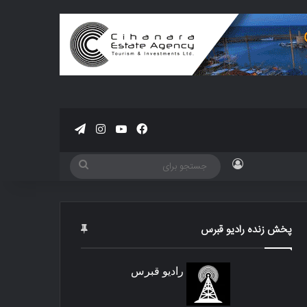
فیسبوک
یوتیوب
اینستاگرام
تلگرام
ورود
جستجو
برای
پخش زنده رادیو قبرس
رادیو قبرس