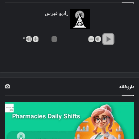
رادیو قبرس
*
داروخانه