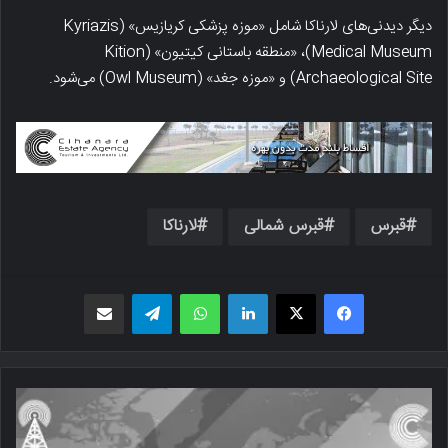
دیگر دیدنی‌های لارناکا شامل «موزه پزشکی کریازیس» (Kyriazis
Medical Museum)، «منطقه باستانی کیتیون» (Kition
Archaeological Site) و «موزه جغد» (Owl Museum) می‌شود.
قبرس
قبرس شمالی
لارناکا
فیسبوک
X
لینکدین
واتس اپ
تلگرام
اشتراک گذاری از طریق ایمیل