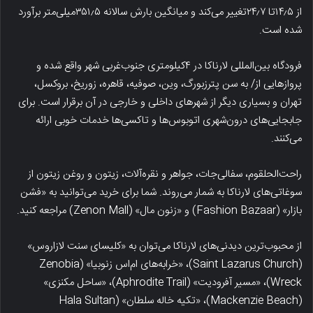
از ۱۴٫۵تا ۲۴٫۷تغییر می‌کند و میانگین بارش سالانه ۳۵۱٫۵میلی‌متر بر‌آورد
شده است.
فرودگاه بین‌المللی لارناکا در ۴کیلومتری جنوب‌غربی شهر واقع شده و
پروازهایی از/ به سن پترزبورگ، وین، صوفیه، قاهره، زوریخ، بروکسل،
تهران و بسیاری دیگر از شهرهای داخلی و خارجی در آن برقرار است. برای
جابجایی‌های درون‌شهری اتوبوس‌ها و تاکسی‌ها خدمات خوبی ارائه
می‌کنند.
راحت‌الحلقوم، سفالی‌جات، جواهر و نقره‌آلات، زیتون و روغن زیتون از
سوغاتی‌های لارناکا به شمار می‌روند. شما برای خرید می‌توانید به «فشن
بازار» (Fashion Bazaar) و «زنون مال» (Zenon Mall) مراجعه کنید.
از محبوب‌ترین دیدنی‌های لارناکا می‌توان به «کلیسای سنت لازاروس»
(Saint Lazarus Church)، «خرابه‌های ام‌اس زنوبیا» (Zenobia
Wreck)، «مسیر آفرودیت» (Aphrodite Trail)، «ساحل مکنزی»
(Mackenzie Beach)، «تکیه خاله سلطان» (Hala Sultan