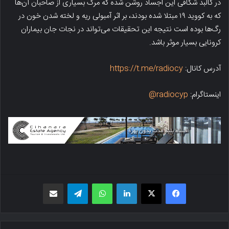
در کالبد شکافی این اجساد روشن شده که مرگ بسیاری از صاحبان آن‌ها
که به کووید ۱۹ مبتلا شده بودند، بر اثر آمبولی ریه و لخته شدن خون در
رگ‌ها بوده است نتیجه این تحقیقات می‌تواند در نجات جان بیماران
کرونایی بسیار موثر باشد.
آدرس کانال:
https://t.me/radiocy
اینستاگرام:
radiocyp@
فیسبوک
X
لینکدین
واتس اپ
تلگرام
اشتراک گذاری از طریق ایمیل