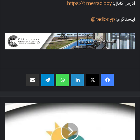
آدرس کانال:
https://t.me/radiocy
اینستاگرام:
radiocyp@
فیسبوک
X
لینکدین
واتس اپ
تلگرام
اشتراک گذاری از طریق ایمیل