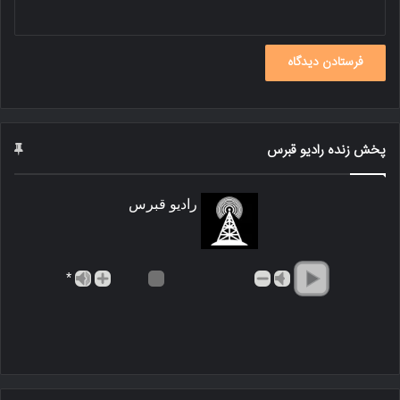
پخش زنده رادیو قبرس
رادیو قبرس
*