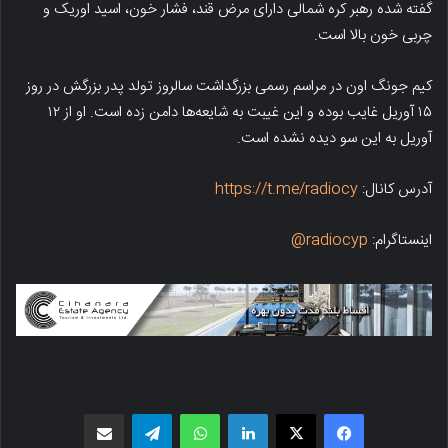
گفته شده رهبر کره شمالی دارای مرض قند، فشار خون، اسید اوریک و
چربی خون بالا است.
کیم جونگ اون در مراسم رسمی بزرگداشت سالروز تولد پدر بزرگش در روز
۱۵ آوریل غایب بوده و این غیبت به شایعه‌ها دامن زده است. او از ۱۲
آوریل به این سو دیده نشده است.
آدرس کانال:
https://t.me/radiocy
اینستاگرام:
radiocyp@
فیسبوک
X
لینکدین
واتس اپ
تلگرام
اشتراک گذاری از طریق ایمیل