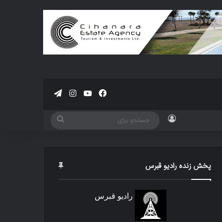
فیسبوک
یوتیوب
اینستاگرام
تلگرام
ورود
جستجو
برای
پخش زنده رادیو قبرس
رادیو قبرس